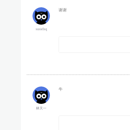
谢谢
susielxq
牛
林天一