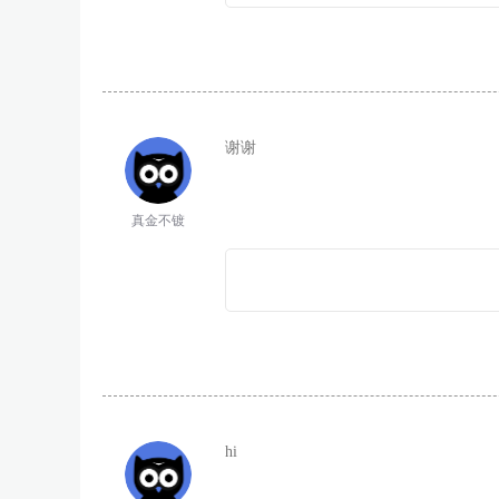
谢谢
真金不镀
hi