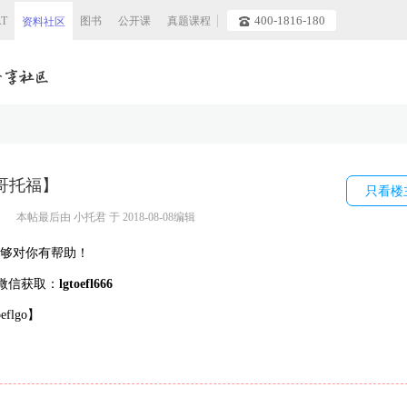
400-1816-180
AT
图书
公开课
真题课程
资料社区
哥托福】
只看楼
本帖最后由
小托君
于 2018-08-08编辑
够对你有帮助！
微信获取：
lgtoefl666
lgo】