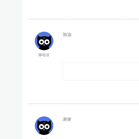
加油
哆啦攻
谢谢