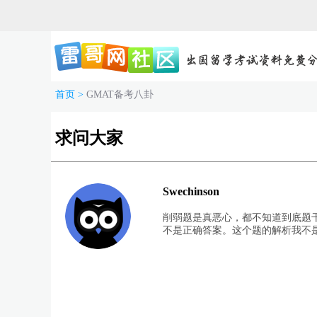
首页
>
GMAT备考八卦
求问大家
Swechinson
削弱题是真恶心，都不知道到底题
不是正确答案。这个题的解析我不