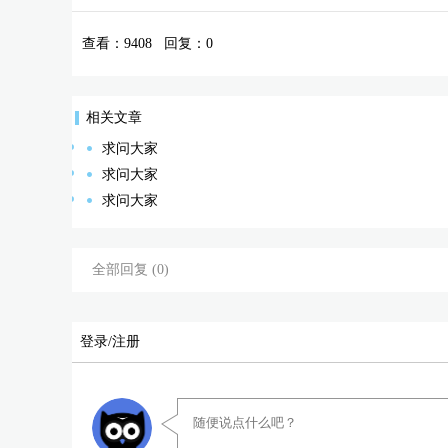
查看：9408 回复：0
相关文章
求问大家
求问大家
求问大家
全部回复 (0)
登录
/
注册