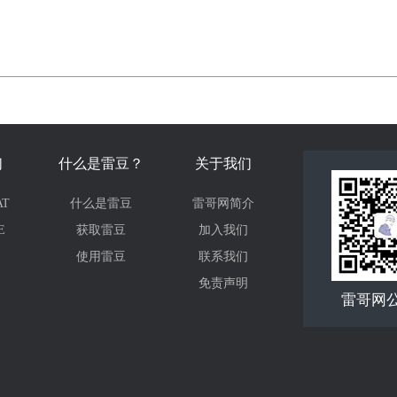
们
什么是雷豆？
关于我们
T
什么是雷豆
雷哥网简介
E
获取雷豆
加入我们
使用雷豆
联系我们
免责声明
雷哥网