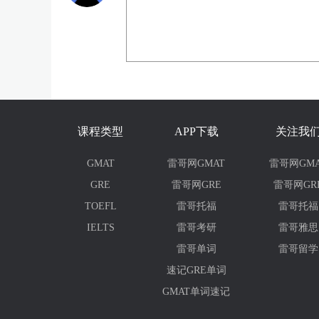
课程类型
APP下载
关注我
GMAT
雷哥网GMAT
雷哥网GMA
GRE
雷哥网GRE
雷哥网GR
TOEFL
雷哥托福
雷哥托福
IELTS
雷哥考研
雷哥雅思
雷哥单词
雷哥留学
速记GRE单词
GMAT单词速记