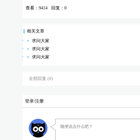
查看：9414 回复：0
相关文章
求问大家
求问大家
求问大家
全部回复 (0)
登录
/
注册