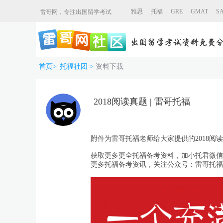
雅思
托福
GRE
GMAT
S
雷哥网，专注出国留学考试
首页
>
托福社团
>
资料下载
2018阅读真题 | 雷哥托福
附件为雷哥托福老师给大家提供的
2018阅
获取
更多更全
托福备考资料
，加小托君微信：to
更多
托福
备考资讯
，关注公众号：
雷哥托福