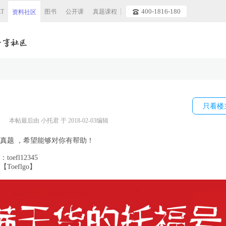
400-1816-180
AT
图书
公开课
真题课程
资料社区
只看楼
本帖最后由
小托君
于 2018-02-03编辑
读真题
，希望能够对你有帮助！
efl12345
【Toeflgo】