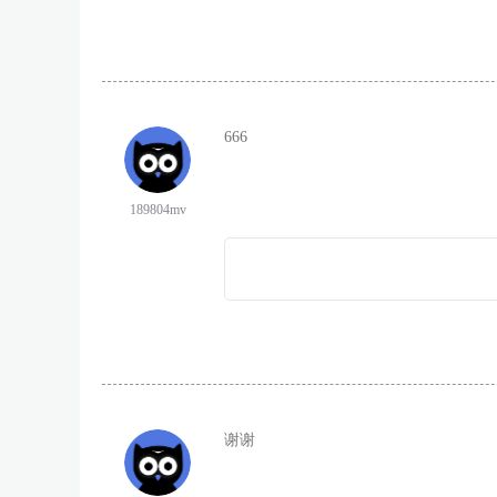
666
189804mv
谢谢