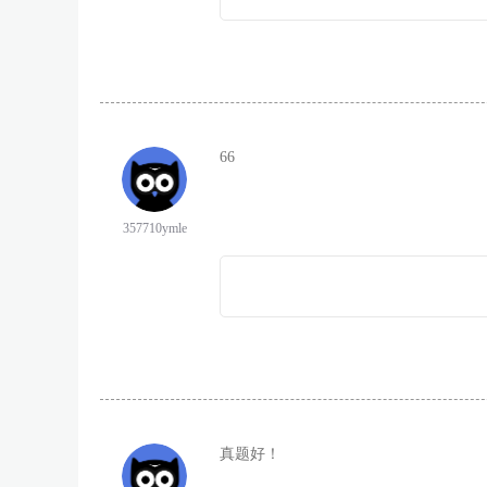
66
357710ymle
真题好！