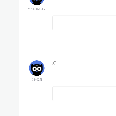
MALONGTV
好
244025l