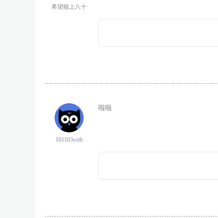
希望能上八十
啦啦
161103sxtb