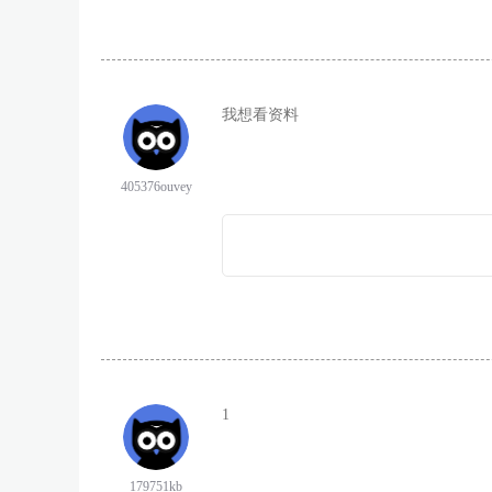
我想看资料
405376ouvey
1
179751kb