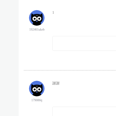
1
192461ukeb
謝謝
179086tj