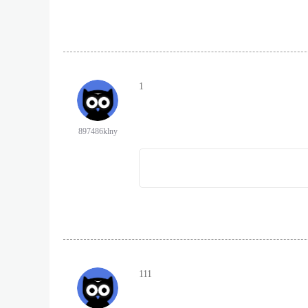
1
897486klny
111