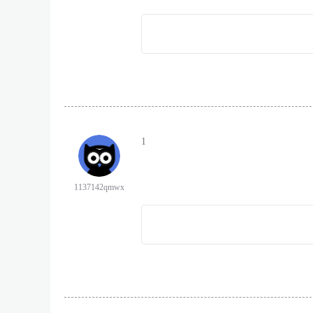
1
1137142qmwx