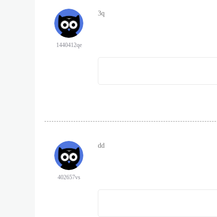
3q
1440412qe
dd
402657vs