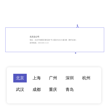
北京总公司
地址：北京市朝阳区雅宝路7号 E园EPARK大厦4楼（预约洽谈）
咨询热线：400-600-1123
北京
上海
广州
深圳
杭州
武汉
成都
重庆
青岛