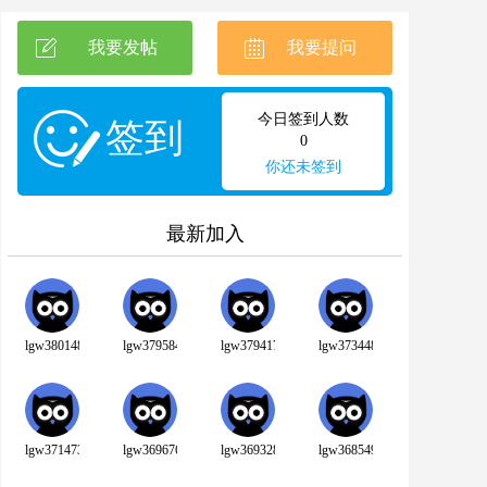
我要发帖
我要提问
今日签到人数
签到
0
你还未签到
最新加入
lgw380148
lgw379584
lgw379417
lgw373448
lgw371473
lgw369676
lgw369328
lgw368549