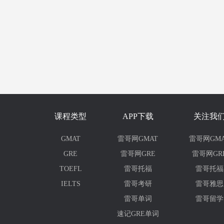
课程类型
APP下载
关注我
GMAT
雷哥网GMAT
雷哥网GMA
GRE
雷哥网GRE
雷哥网GR
TOEFL
雷哥托福
雷哥托福
IELTS
雷哥考研
雷哥雅思
雷哥单词
雷哥留学
速记GRE单词