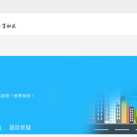
乐加倍！效率加倍！
啦
题目答疑