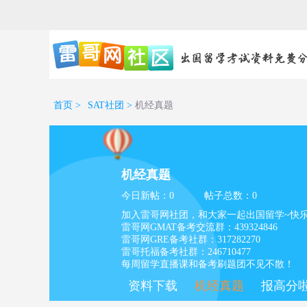
首页
>
SAT社团
>
机经真题
机经真题
今日新帖：0
帖子总数：0
加入雷哥网社团，和大家一起出国留学~快
雷哥网GMAT备考交流群：439324846
雷哥网GRE备考社群：317282270
雷哥托福备考社群：246710477
每周留学直播课和备考刷题团不见不散！
资料下载
机经真题
报高分